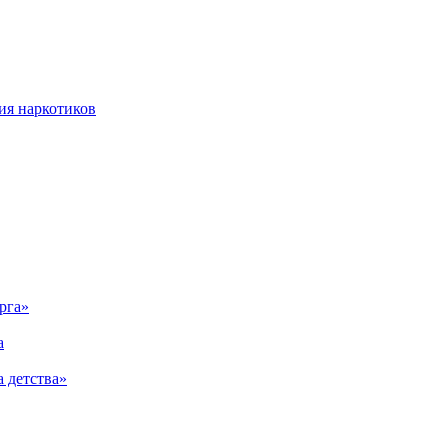
ия наркотиков
рга»
а
 детства»