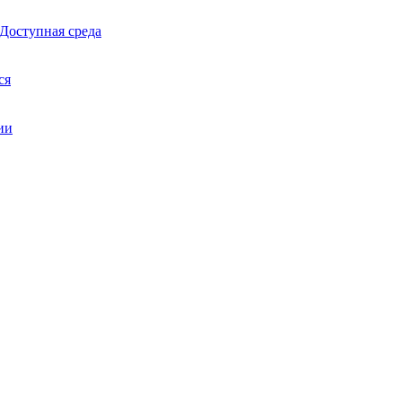
 Доступная среда
ся
ии