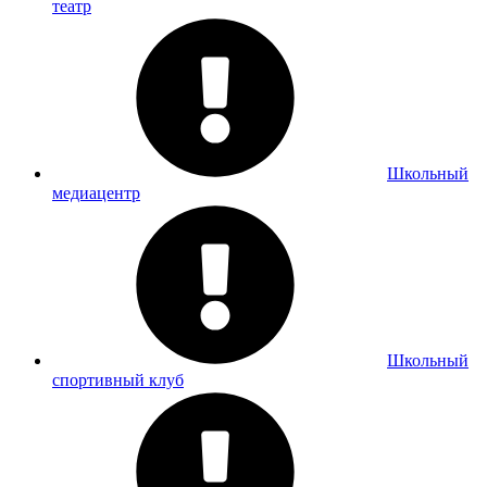
театр
Школьный
медиацентр
Школьный
спортивный клуб