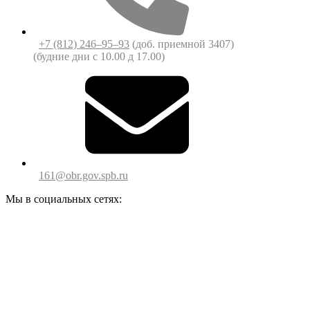
+7 (812) 246‒95‒93
(доб. приемной 3407)
(будние дни c 10.00 д 17.00)
161@obr.gov.spb.ru
Мы в социальных сетях: