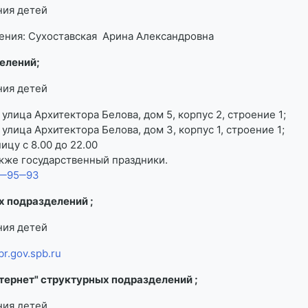
ния детей
ения: Сухоставская Арина Александровна
елений;
ния детей
лица Архитектора Белова, дом 5, корпус 2, строение 1;
лица Архитектора Белова, дом 3, корпус 1, строение 1;
ицу с 8.00 до 22.00
акже государственный праздники.
6‒95‒93
х подразделений ;
ния детей
r.gov.spb.ru
тернет" структурных подразделений ;
ния детей