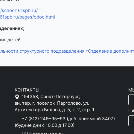
//school161spb.ru/
161spb.ru/pages/odod.html
зделениях;
ния детей
льности структурного подразделения «Отделение дополнит
КОНТАКТЫ:
М
194358, Санкт-Петербург,
вн. тер. г. поселок Парголово, ул.
Архитектора Белова, д. 5, к. 2, cтр. 1
Н
+7 (812) 246‒95‒93
(доб. приемной 3407)
(будние дни c 10.00 д 17.00)